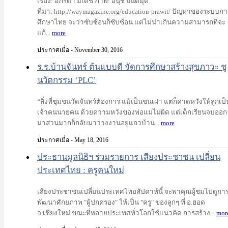
เรื่อง: อภิรดา มีเดช ภาพ: อนุช ยนตมุติ
ที่มา: http://waymagazine.org/education-prawit/ ปัญหาของระบบกา
ศึกษาไทย จะว่าซับซ้อนก็ซับซ้อน แต่ไม่น่าเกินความสามารถที่จะ
แก้...
more
ประกาศเมื่อ - November 30, 2016
ร.ร.บ้านจันทร์ ต้นแบบดี จัดการศึกษาสร้างสุขภาวะ ชู
นวัตกรรม ‘PLC’
“สิ่งที่ชุมชนวัดจันทร์ต้องการ แม้เป็นชนเผ่า แต่ก็คาดหวังให้ลูกเป็
เจ้าคนนายคน ด้วยความหวังของพ่อแม่ไม่ผิด แต่เด็กเรียนจบออก
มาส่วนมากก็กลับมาว่างงานอยู่แถวบ้าน...
more
ประกาศเมื่อ - May 18, 2016
ประธานมูลนิธิฯ ร่วมรายการ เสียงประชาชน เปลี่ยน
ประเทศไทย : ครูคนใหม่
เสียงประชาชนเปลี่ยนประเทศไทยสัปดาห์นี้ จะพาคุณผู้ชมไปดูกา
พัฒนาศักยภาพ "ผู้ปกครอง" ให้เป็น "ครู" ของลูกๆ ที่ อ.ฮอด
จ.เชียงใหม่ ขณะที่หลายประเทศทั่วโลกใช้แนวคิด การสร้าง...
mor