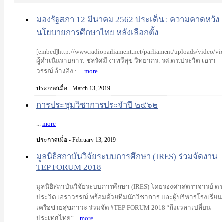
มองรัฐสภา 12 มีนาคม 2562 ประเด็น : ความคาดหวัง
นโยบายการศึกษาไทย หลังเลือกตั้ง
[embed]http://www.radioparliament.net/parliament/uploads/video
ผู้ดำเนินรายการ: ชลรัศมี งาทวีสุข วิทยากร: รศ.ดร.ประวิต เอรา
วรรณ์ อ้างอิง : ...
more
ประกาศเมื่อ - March 13, 2019
การประชุมวิชาการประจำปี ๒๕๖๒
...
more
ประกาศเมื่อ - February 13, 2019
มูลนิธิ​สถาบัน​วิจัย​ระบบ​การศึกษา​ (IRES)​ ร่วมจัดงาน
TEP FORUM 2018
มูลนิธิ​สถาบัน​วิจัย​ระบบ​การศึกษา​ (IRES)​ โดยรอง​ศาสตรา​จารย์ ดร.
ประวิต​ เอราวรรณ์​ พร้อมด้วยทีมนักวิชาการ​ และผู้บริหารโรงเรียน
เครือ​ข่ายสุขภาวะ​ ร่วมจัด #TEP FORUM 2018 “ถึงเวลาเปลี่ยน
ประเทศไทย”...
more