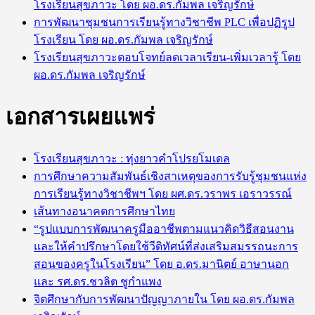
โรงเรียนสุขภาวะ โดย ผอ.ดร.กัมพล เจริญรักษ์
การพัฒนาชุมชนการเรียนรู้ทางวิชาชีพ PLC เพื่อปฏิรูป
โรงเรียน โดย ผอ.ดร.กัมพล เจริญรักษ์
โรงเรียนสุขภาวะตอบโจทย์ลดเวลาเรียน-เพิ่มเวลารู้ โดย
ผอ.ดร.กัมพล เจริญรักษ์
เอกสารเผยแพร่
โรงเรียนสุขภาวะ : ทุ่งยาวคำโปรยโมเดล
การศึกษาความสัมพันธ์เชิงสาเหตุของการรับรู้ชุมชนแห่ง
การเรียนรู้ทางวิชาชีพฯ โดย ผศ.ดร.วราพร เอราวรรณ์
เส้นทางอนาคตการศึกษาไทย
“รูปแบบการพัฒนาครูมืออาชีพตามแนวคิดวิธีสอนงาน
และให้คำปรึกษาโดยใช้วีดิทัศน์ที่ส่งเสริมสมรรถนะการ
สอนของครูในโรงเรียน” โดย อ.ดร.มานิตย์ อาษานอก
และ รศ.ดร.ชวลิต ชูกำแพง
จิตศึกษากับการพัฒนาปัญญาภายใน โดย ผอ.ดร.กัมพล