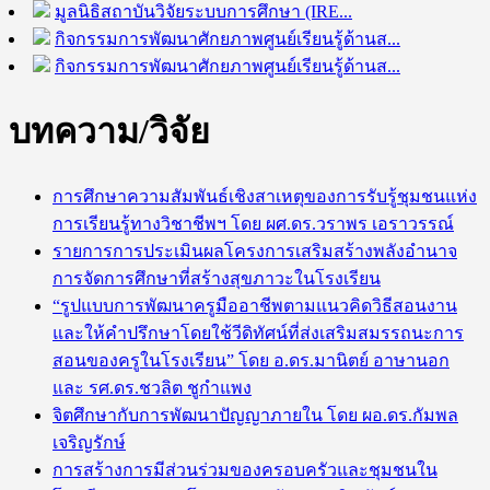
มูลนิธิ​สถาบัน​วิจัย​ระบบ​การศึกษา​ (IRE...
กิจกรรมการพัฒนาศักยภาพศูนย์เรียนรู้ด้านส...
กิจกรรมการพัฒนาศักยภาพศูนย์เรียนรู้ด้านส...
บทความ/วิจัย
การศึกษาความสัมพันธ์เชิงสาเหตุของการรับรู้ชุมชนแห่ง
การเรียนรู้ทางวิชาชีพฯ โดย ผศ.ดร.วราพร เอราวรรณ์
รายการการประเมินผลโครงการเสริมสร้างพลังอำนาจ
การจัดการศึกษาที่สร้างสุขภาวะในโรงเรียน
“รูปแบบการพัฒนาครูมืออาชีพตามแนวคิดวิธีสอนงาน
และให้คำปรึกษาโดยใช้วีดิทัศน์ที่ส่งเสริมสมรรถนะการ
สอนของครูในโรงเรียน” โดย อ.ดร.มานิตย์ อาษานอก
และ รศ.ดร.ชวลิต ชูกำแพง
จิตศึกษากับการพัฒนาปัญญาภายใน โดย ผอ.ดร.กัมพล
เจริญรักษ์
การสร้างการมีส่วนร่วมของครอบครัวและชุมชนใน